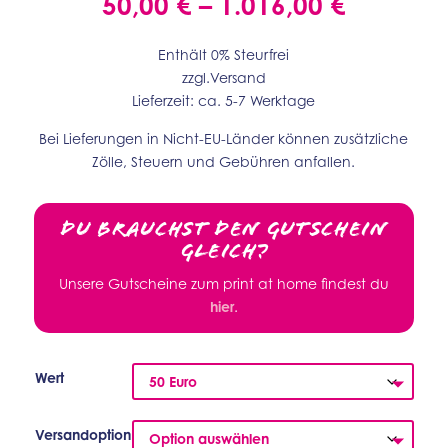
Preissp
50,00
€
–
1.016,00
€
50,00 €
bis
Enthält 0% Steurfrei
1.016,00
zzgl.
Versand
Lieferzeit: ca. 5-7 Werktage
Bei Lieferungen in Nicht-EU-Länder können zusätzliche
Zölle, Steuern und Gebühren anfallen.
Du brauchst den Gutschein
gleich?
Unsere Gutscheine zum print at home findest du
hier
.
Wert
Versandoption